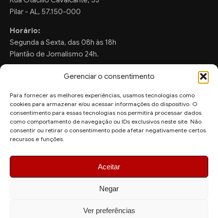
Rua Otacilio Cavalcante, 53
Pilar - AL, 57.150-000
Horário:
Segunda a Sexta, das 08h às 18h
Plantão de Jornalismo 24h.
Gerenciar o consentimento
Para fornecer as melhores experiências, usamos tecnologias como
FALE CONOSCO
cookies para armazenar e/ou acessar informações do dispositivo. O
consentimento para essas tecnologias nos permitirá processar dados
Sugestões de Pauta:
como comportamento de navegação ou IDs exclusivos neste site. Não
ronaldo.valentim150@gmail.com
consentir ou retirar o consentimento pode afetar negativamente certos
recursos e funções.
WhatsApp Redação:
(82) 99804-2007
Aceitar
Negar
Ver preferências
© 2026 AquiAgora - Todos os direitos reservados.