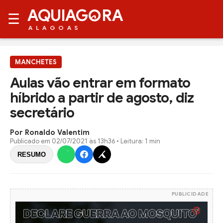
AQUIAG
RA
☰
ALAGOAS
MANCHETES
Aulas vão entrar em formato
híbrido a partir de agosto, diz
secretário
Por Ronaldo Valentim
Publicado em
02/07/2021 às 13h36
• Leitura: 1 min
RESUMO
PUBLICIDADE