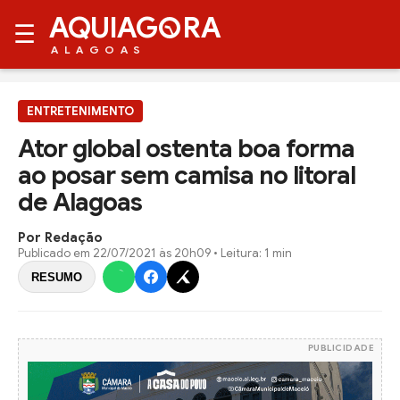
AQUIAG
RA
☰
ALAGOAS
ENTRETENIMENTO
Ator global ostenta boa forma
ao posar sem camisa no litoral
de Alagoas
Por Redação
Publicado em
22/07/2021 às 20h09
• Leitura: 1 min
RESUMO
PUBLICIDADE