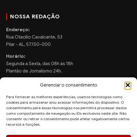
NOSSA REDAÇÃO
Endereço:
Rua Otacilio Cavalcante, 53
Pilar - AL, 57.150-000
Horário:
Segunda a Sexta, das 08h às 18h
Plantão de Jornalismo 24h.
Gerenciar o consentimento
Para fornecer as melhores experiências, usamos tecnologias como
FALE CONOSCO
cookies para armazenar e/ou acessar informações do dispositivo. O
consentimento para essas tecnologias nos permitirá processar dados
Sugestões de Pauta:
como comportamento de navegação ou IDs exclusivos neste site. Não
ronaldo.valentim150@gmail.com
consentir ou retirar o consentimento pode afetar negativamente certos
recursos e funções.
WhatsApp Redação: