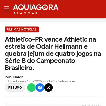
AQUIAG
RA
☰
ALAGOAS
ÚLTIMAS NOTÍCIAS
Athletico-PR vence Athletic na
estreia de Odair Hellmann e
quebra jejum de quatro jogos na
Série B do Campeonato
Brasileiro.
Por Junior
Publicado em
24/05/2025 às 23h25
• Leitura: 2 min
RESUMO