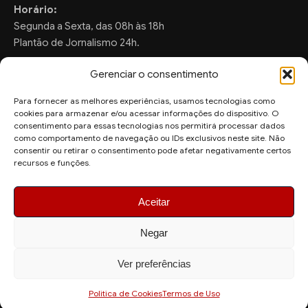
Horário:
Segunda a Sexta, das 08h às 18h
Plantão de Jornalismo 24h.
Gerenciar o consentimento
Para fornecer as melhores experiências, usamos tecnologias como
FALE CONOSCO
cookies para armazenar e/ou acessar informações do dispositivo. O
consentimento para essas tecnologias nos permitirá processar dados
Sugestões de Pauta:
como comportamento de navegação ou IDs exclusivos neste site. Não
ronaldo.valentim150@gmail.com
consentir ou retirar o consentimento pode afetar negativamente certos
recursos e funções.
WhatsApp Redação:
(82) 99804-2007
Aceitar
Negar
Ver preferências
© 2026 AquiAgora - Todos os direitos reservados.
Site desenvolvido por
Politica de Cookies
Termos de Uso