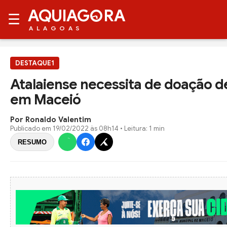
AQUIAG
RA
☰
ALAGOAS
DESTAQUE1
Atalaiense necessita de doação d
em Maceió
Por Ronaldo Valentim
Publicado em
19/02/2022 às 08h14
• Leitura: 1 min
RESUMO