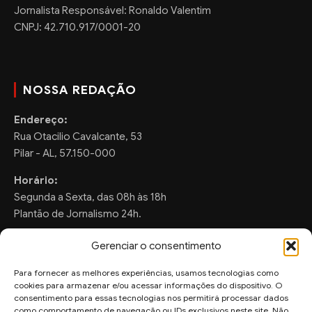
Jornalista Responsável: Ronaldo Valentim
CNPJ: 42.710.917/0001-20
NOSSA REDAÇÃO
Endereço:
Rua Otacilio Cavalcante, 53
Pilar - AL, 57.150-000
Horário:
Segunda a Sexta, das 08h às 18h
Plantão de Jornalismo 24h.
Gerenciar o consentimento
Para fornecer as melhores experiências, usamos tecnologias como
FALE CONOSCO
cookies para armazenar e/ou acessar informações do dispositivo. O
consentimento para essas tecnologias nos permitirá processar dados
Sugestões de Pauta:
como comportamento de navegação ou IDs exclusivos neste site. Não