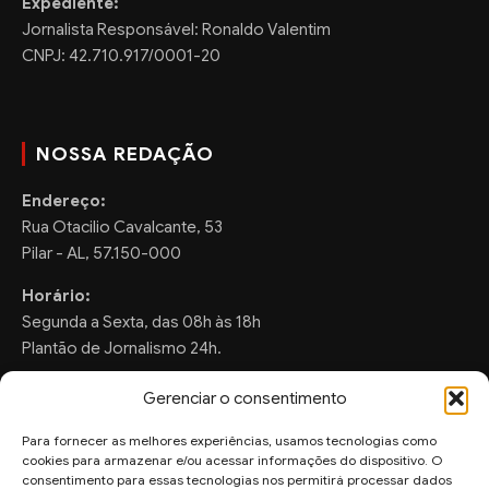
Expediente:
Jornalista Responsável: Ronaldo Valentim
CNPJ: 42.710.917/0001-20
NOSSA REDAÇÃO
Endereço:
Rua Otacilio Cavalcante, 53
Pilar - AL, 57.150-000
Horário:
Segunda a Sexta, das 08h às 18h
Plantão de Jornalismo 24h.
Gerenciar o consentimento
Para fornecer as melhores experiências, usamos tecnologias como
FALE CONOSCO
cookies para armazenar e/ou acessar informações do dispositivo. O
consentimento para essas tecnologias nos permitirá processar dados