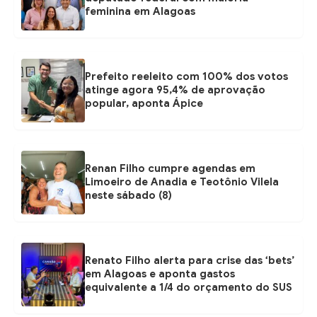
feminina em Alagoas
i
i
s
s
Prefeito reeleito com 100% dos votos
atinge agora 95,4% de aprovação
popular, aponta Ápice
Renan Filho cumpre agendas em
Limoeiro de Anadia e Teotônio Vilela
neste sábado (8)
Renato Filho alerta para crise das ‘bets’
em Alagoas e aponta gastos
equivalente a 1/4 do orçamento do SUS