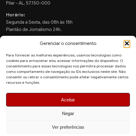
Pilar - AL, 57.150-000
Horário:
Segunda a Sexta, das 08h às 18h
Plantão de Jornalismo 24h.
Gerenciar o consentimento
Para fornecer as melhores experiências, usamos tecnologias como
FALE CONOSCO
cookies para armazenar e/ou acessar informações do dispositivo. O
consentimento para essas tecnologias nos permitirá processar dados
Sugestões de Pauta:
como comportamento de navegação ou IDs exclusivos neste site. Não
ronaldo.valentim150@gmail.com
consentir ou retirar o consentimento pode afetar negativamente certos
recursos e funções.
WhatsApp Redação:
(82) 99804-2007
Aceitar
Negar
Ver preferências
© 2026 AquiAgora - Todos os direitos reservados.