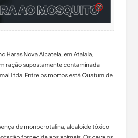
o Haras Nova Alcateia, em Atalaia,
rem ração supostamente contaminada
imal Ltda. Entre os mortos está Quatum de
ença de monocrotalina, alcaloide tóxico
entação fornecida aos animais. Os cavalos