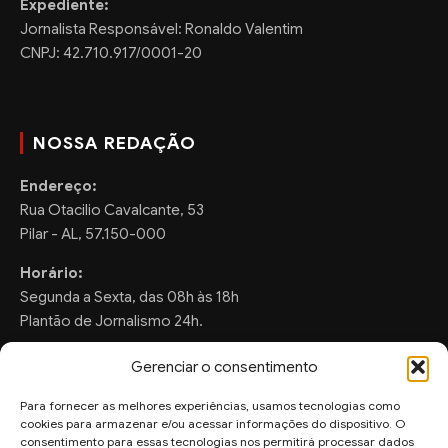
Expediente:
Jornalista Responsável: Ronaldo Valentim
CNPJ: 42.710.917/0001-20
NOSSA REDAÇÃO
Endereço:
Rua Otacilio Cavalcante, 53
Pilar - AL, 57.150-000
Horário:
Segunda a Sexta, das 08h às 18h
Plantão de Jornalismo 24h.
Gerenciar o consentimento
Para fornecer as melhores experiências, usamos tecnologias como
FALE CONOSCO
cookies para armazenar e/ou acessar informações do dispositivo. O
consentimento para essas tecnologias nos permitirá processar dados