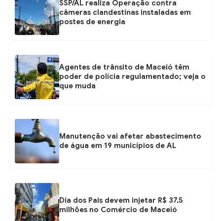
a
SSP/AL realiza Operação contra
câmeras clandestinas instaladas em
g
postes de energia
r
a
m
Agentes de trânsito de Maceió têm
poder de polícia regulamentado; veja o
que muda
Manutenção vai afetar abastecimento
de água em 19 municípios de AL
Dia dos Pais devem injetar R$ 37,5
milhões no Comércio de Maceió