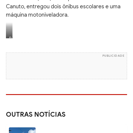
Canuto, entregou dois ônibus escolares e uma
máquina motoniveladora.
R
e
p
PUBLICIDADE
r
o
d
u
ç
ã
o
I
OUTRAS NOTÍCIAS
n
s
t