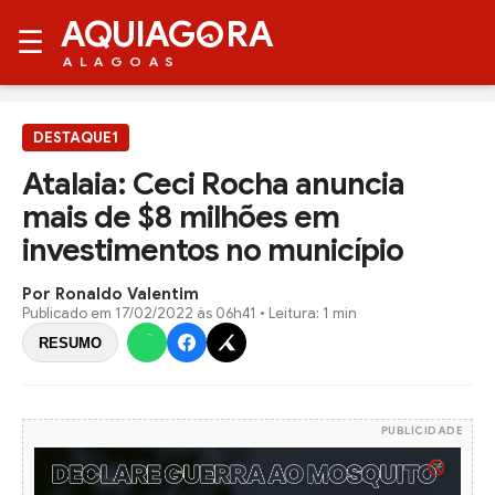
AQUIAG
RA
☰
ALAGOAS
DESTAQUE1
Atalaia: Ceci Rocha anuncia
mais de $8 milhões em
investimentos no município
Por Ronaldo Valentim
Publicado em
17/02/2022 às 06h41
• Leitura: 1 min
RESUMO
PUBLICIDADE