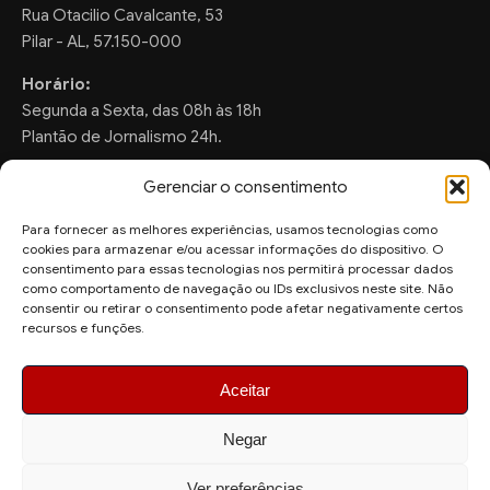
Rua Otacilio Cavalcante, 53
Pilar - AL, 57.150-000
Horário:
Segunda a Sexta, das 08h às 18h
Plantão de Jornalismo 24h.
Gerenciar o consentimento
Para fornecer as melhores experiências, usamos tecnologias como
FALE CONOSCO
cookies para armazenar e/ou acessar informações do dispositivo. O
consentimento para essas tecnologias nos permitirá processar dados
Sugestões de Pauta:
como comportamento de navegação ou IDs exclusivos neste site. Não
ronaldo.valentim150@gmail.com
consentir ou retirar o consentimento pode afetar negativamente certos
recursos e funções.
WhatsApp Redação:
(82) 99804-2007
Aceitar
Negar
Ver preferências
© 2026 AquiAgora - Todos os direitos reservados.