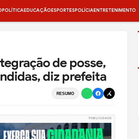
O
POLÍTICA
EDUCAÇÃO
ESPORTES
POLÍCIA
ENTRETENIMENTO
ntegração de posse,
ndidas, diz prefeita
RESUMO
PUBLICIDADE