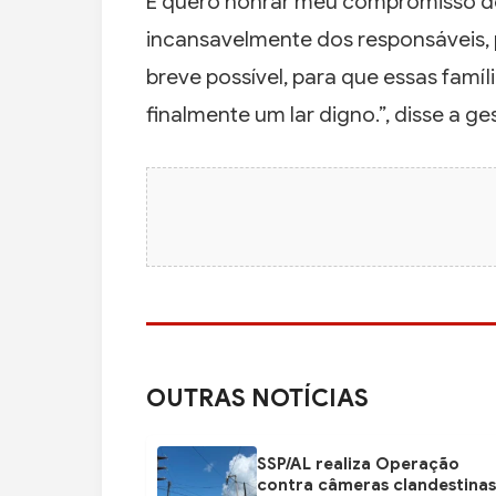
E quero honrar meu compromisso de
incansavelmente dos responsáveis, 
breve possível, para que essas fam
finalmente um lar digno.”, disse a ge
OUTRAS NOTÍCIAS
SSP/AL realiza Operação
contra câmeras clandestinas