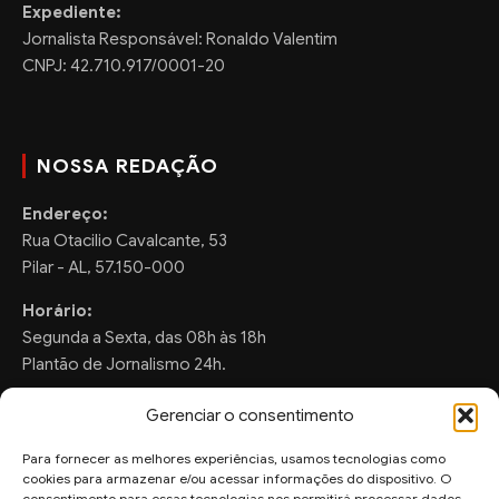
Expediente:
Jornalista Responsável: Ronaldo Valentim
CNPJ: 42.710.917/0001-20
NOSSA REDAÇÃO
Endereço:
Rua Otacilio Cavalcante, 53
Pilar - AL, 57.150-000
Horário:
Segunda a Sexta, das 08h às 18h
Plantão de Jornalismo 24h.
Gerenciar o consentimento
Para fornecer as melhores experiências, usamos tecnologias como
FALE CONOSCO
cookies para armazenar e/ou acessar informações do dispositivo. O
consentimento para essas tecnologias nos permitirá processar dados