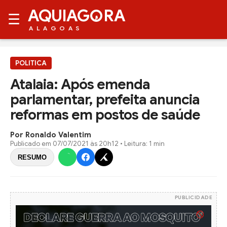
AQUIAG
RA
☰
ALAGOAS
POLITICA
Atalaia: Após emenda
parlamentar, prefeita anuncia
reformas em postos de saúde
Por Ronaldo Valentim
Publicado em
07/07/2021 às 20h12
• Leitura: 1 min
RESUMO
PUBLICIDADE