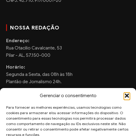
CNPJ: 42.710.917/0001-20
NOSSA REDAÇÃO
Endereço:
Rua Otacilio Cavalcante, 53
Pilar - AL, 57.150-000
Horário:
Segunda a Sexta, das 08h às 18h
Plantão de Jornalismo 24h.
Gerenciar o consentimento
Para fornecer as melhores experiências, usamos tecnologias como
FALE CONOSCO
cookies para armazenar e/ou acessar informações do dispositivo. O
consentimento para essas tecnologias nos permitirá processar dados
Sugestões de Pauta:
como comportamento de navegação ou IDs exclusivos neste site. Não
ronaldo.valentim150@gmail.com
consentir ou retirar o consentimento pode afetar negativamente certos
recursos e funções.