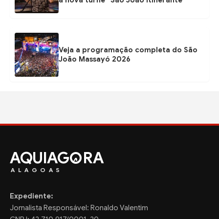
a nova turnê “São João Itinerante”
Veja a programação completa do São
João Massayó 2026
AQUIAG
RA
ALAGOAS
Expediente:
Jornalista Responsável: Ronaldo Valentim