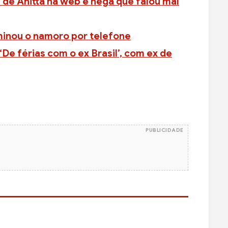
 de Anitta na web e nega que falou mal
minou o namoro por telefone
‘De férias com o ex Brasil’, com ex de
PUBLICIDADE