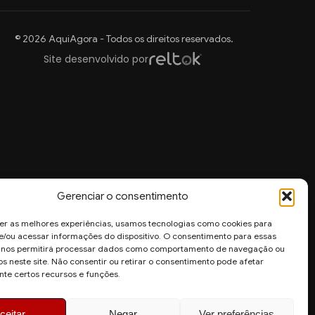
© 2026 AquiAgora - Todos os direitos reservados.
Site desenvolvido por
Gerenciar o consentimento
er as melhores experiências, usamos tecnologias como cookies para
/ou acessar informações do dispositivo. O consentimento para essas
s nos permitirá processar dados como comportamento de navegação ou
os neste site. Não consentir ou retirar o consentimento pode afetar
te certos recursos e funções.
ceitar
Negar
Ver preferências