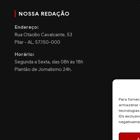
NOSSA REDAÇÃO
Endereço:
Rua Otacilio Cavalcante, 53
Pilar - AL, 57.150-000
Horário:
Segunda a Sexta, das 08h às 18h
Plantão de Jornalismo 24h.
Para fornec
armazenar e
tecnologia
IDs exclusiv
negativamen
A