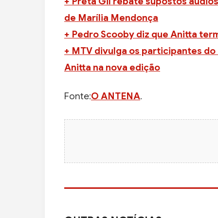
+ Preta Gil rebate supostos áudios
de Marília Mendonça
+ Pedro Scooby diz que Anitta ter
+ MTV divulga os participantes do 
Anitta na nova edição
Fonte:
O ANTENA
.