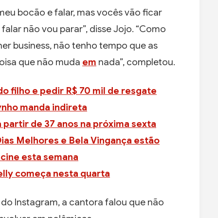
eu bocão e falar, mas vocês vão ficar
alar não vou parar”, disse Jojo. “Como
her business, não tenho tempo que as
coisa que não muda
em
nada”, completou.
o filho e pedir R$ 70 mil de resgate
ynho manda indireta
 partir de 37 anos na próxima sexta
 Dias Melhores e Bela Vingança estão
lecine esta semana
lly começa nesta quarta
 do Instagram, a cantora falou que não