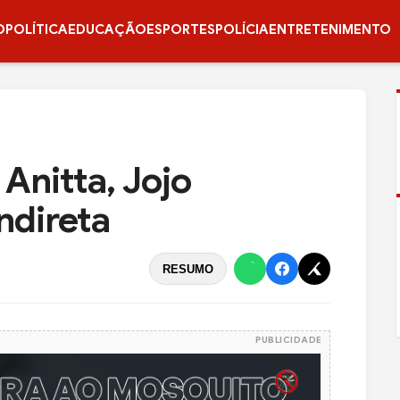
O
POLÍTICA
EDUCAÇÃO
ESPORTES
POLÍCIA
ENTRETENIMENTO
Anitta, Jojo
ndireta
RESUMO
PUBLICIDADE