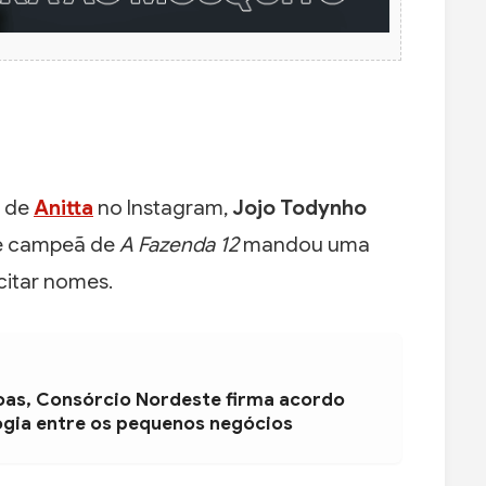
 de
Anitta
no Instagram,
Jojo Todynho
a e campeã de
A Fazenda 12
mandou uma
citar nomes.
oas, Consórcio Nordeste firma acordo
ogia entre os pequenos negócios