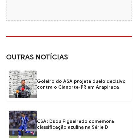
OUTRAS NOTÍCIAS
Goleiro do ASA projeta duelo decisivo
contra o Cianorte-PR em Arapiraca
CSA: Dudu Figueiredo comemora
classificação azulina na Série D