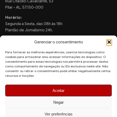
Rua Otacilio Cavalcante, 53
Pilar - AL, 57.150-000
Horário:
Segunda a Sexta, das 08h às 18h
Plantão de Jornalismo 24h.
Gerenciar o consentimento
Para fornecer as melhores experiências, usamos tecnologias como
FALE CONOSCO
cookies para armazenar e/ou acessar informações do dispositivo. O
consentimento para essas tecnologias nos permitirá processar dados
Sugestões de Pauta:
como comportamento de navegação ou IDs exclusivos neste site. Não
ronaldo.valentim150@gmail.com
consentir ou retirar o consentimento pode afetar negativamente certos
recursos e funções.
WhatsApp Redação:
(82) 99804-2007
Aceitar
Negar
Ver preferências
© 2026 AquiAgora - Todos os direitos reservados.