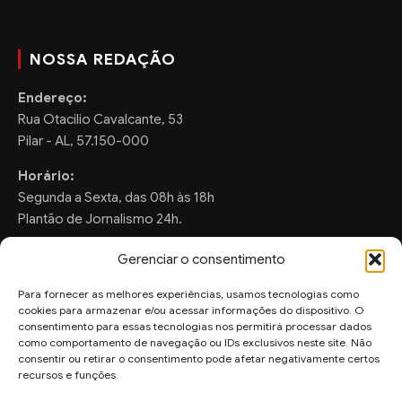
NOSSA REDAÇÃO
Endereço:
Rua Otacilio Cavalcante, 53
Pilar - AL, 57.150-000
Horário:
Segunda a Sexta, das 08h às 18h
Plantão de Jornalismo 24h.
Gerenciar o consentimento
Para fornecer as melhores experiências, usamos tecnologias como
FALE CONOSCO
cookies para armazenar e/ou acessar informações do dispositivo. O
consentimento para essas tecnologias nos permitirá processar dados
Sugestões de Pauta:
como comportamento de navegação ou IDs exclusivos neste site. Não
consentir ou retirar o consentimento pode afetar negativamente certos
ronaldo.valentim150@gmail.com
recursos e funções.
WhatsApp Redação: