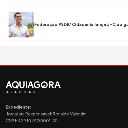
Federação PSDB/ Cidadania lança JHC ao go
AQUIAG
RA
ALAGOAS
Expediente:
Jornalista Responsável: Ronaldo Valentim
CNPJ: 42.710.917/0001-20