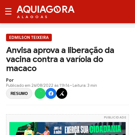
AQUIAG
RA
☰
ALAGOAS
EDMILSON TEIXEIRA
Anvisa aprova a liberação da
vacina contra a varíola do
macaco
Por
Publicado em
26/08/2022 às 11h16
• Leitura: 3 min
RESUMO
PUBLICIDADE