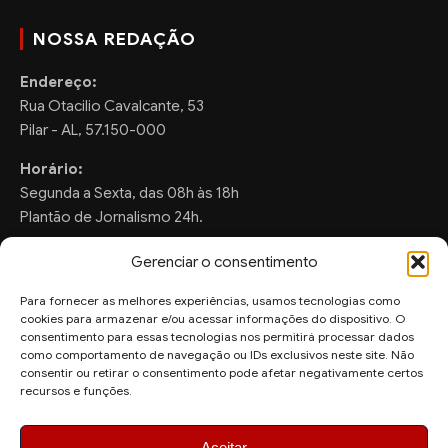
NOSSA REDAÇÃO
Endereço:
Rua Otacilio Cavalcante, 53
Pilar - AL, 57.150-000
Horário:
Segunda a Sexta, das 08h às 18h
Plantão de Jornalismo 24h.
Gerenciar o consentimento
Para fornecer as melhores experiências, usamos tecnologias como
FALE CONOSCO
cookies para armazenar e/ou acessar informações do dispositivo. O
consentimento para essas tecnologias nos permitirá processar dados
Sugestões de Pauta:
como comportamento de navegação ou IDs exclusivos neste site. Não
consentir ou retirar o consentimento pode afetar negativamente certos
ronaldo.valentim150@gmail.com
recursos e funções.
WhatsApp Redação:
(82) 99804-2007
Aceitar