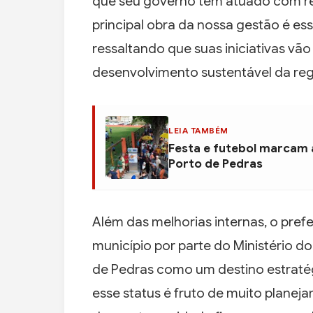
que seu governo tem atuado com r
principal obra da nossa gestão é ess
ressaltando que suas iniciativas vã
desenvolvimento sustentável da reg
LEIA TAMBÉM
Festa e futebol marcam 
Porto de Pedras
Além das melhorias internas, o pre
município por parte do Ministério d
de Pedras como um destino estratégi
esse status é fruto de muito planej