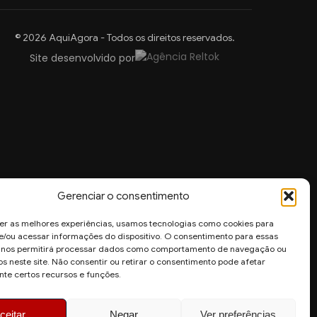
© 2026 AquiAgora - Todos os direitos reservados.
Site desenvolvido por
Gerenciar o consentimento
er as melhores experiências, usamos tecnologias como cookies para
/ou acessar informações do dispositivo. O consentimento para essas
s nos permitirá processar dados como comportamento de navegação ou
os neste site. Não consentir ou retirar o consentimento pode afetar
te certos recursos e funções.
ceitar
Negar
Ver preferências