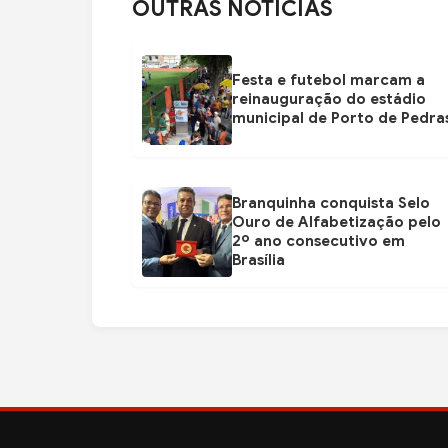
OUTRAS NOTÍCIAS
Festa e futebol marcam a
reinauguração do estádio
municipal de Porto de Pedra
Branquinha conquista Selo
Ouro de Alfabetização pelo
2º ano consecutivo em
Brasília