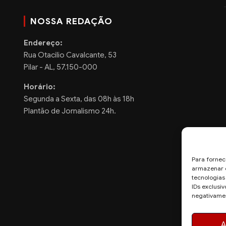
NOSSA REDAÇÃO
Endereço:
Rua Otacilio Cavalcante, 53
Pilar - AL, 57.150-000
Horário:
Segunda a Sexta, das 08h às 18h
Plantão de Jornalismo 24h.
Para fornec
armazenar e
tecnologia
IDs exclusiv
negativamen
A