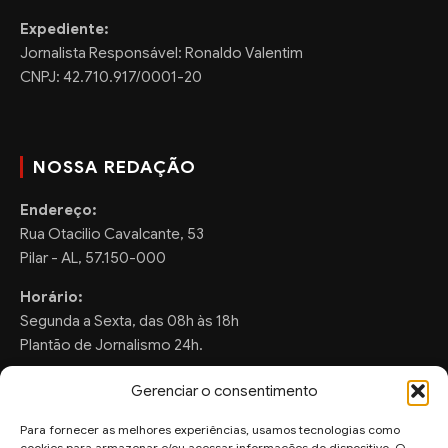
Expediente:
Jornalista Responsável: Ronaldo Valentim
CNPJ: 42.710.917/0001-20
NOSSA REDAÇÃO
Endereço:
Rua Otacilio Cavalcante, 53
Pilar - AL, 57.150-000
Horário:
Segunda a Sexta, das 08h às 18h
Plantão de Jornalismo 24h.
Gerenciar o consentimento
Para fornecer as melhores experiências, usamos tecnologias como
FALE CONOSCO
cookies para armazenar e/ou acessar informações do dispositivo. O