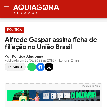
AQUIAG
RA
☰
ALAGOAS
POLITICA
Alfredo Gaspar assina ficha de
filiação no União Brasil
Por Política Alagoana
Publicado em
30/03/2022 às 20h37
• Leitura: 2 min
RESUMO
PUBLICIDADE