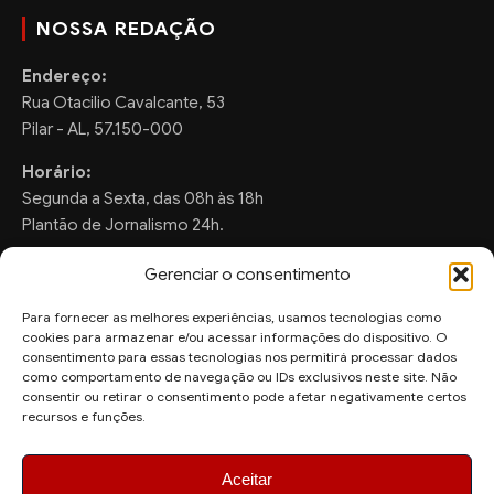
NOSSA REDAÇÃO
Endereço:
Rua Otacilio Cavalcante, 53
Pilar - AL, 57.150-000
Horário:
Segunda a Sexta, das 08h às 18h
Plantão de Jornalismo 24h.
Gerenciar o consentimento
Para fornecer as melhores experiências, usamos tecnologias como
FALE CONOSCO
cookies para armazenar e/ou acessar informações do dispositivo. O
consentimento para essas tecnologias nos permitirá processar dados
Sugestões de Pauta:
como comportamento de navegação ou IDs exclusivos neste site. Não
consentir ou retirar o consentimento pode afetar negativamente certos
ronaldo.valentim150@gmail.com
recursos e funções.
WhatsApp Redação:
(82) 99804-2007
Aceitar