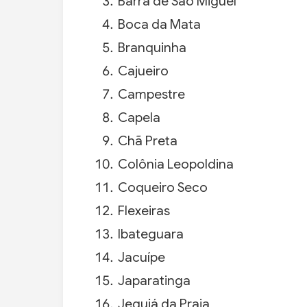
Barra de São Miguel
Boca da Mata
Branquinha
Cajueiro
Campestre
Capela
Chã Preta
Colônia Leopoldina
Coqueiro Seco
Flexeiras
Ibateguara
Jacuípe
Japaratinga
Jequiá da Praia