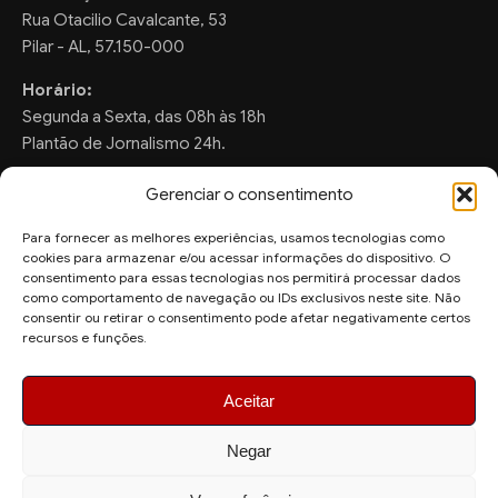
Rua Otacilio Cavalcante, 53
Pilar - AL, 57.150-000
Horário:
Segunda a Sexta, das 08h às 18h
Plantão de Jornalismo 24h.
Gerenciar o consentimento
Para fornecer as melhores experiências, usamos tecnologias como
FALE CONOSCO
cookies para armazenar e/ou acessar informações do dispositivo. O
consentimento para essas tecnologias nos permitirá processar dados
Sugestões de Pauta:
como comportamento de navegação ou IDs exclusivos neste site. Não
ronaldo.valentim150@gmail.com
consentir ou retirar o consentimento pode afetar negativamente certos
recursos e funções.
WhatsApp Redação:
(82) 99804-2007
Aceitar
Negar