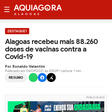
AQUIAG
RA
☰
ALAGOAS
DESTAQUE1
Alagoas recebeu mais 88.260
doses de vacinas contra a
Covid-19
Por Ronaldo Valentim
Publicado em
06/09/2021 às 20h39
• Leitura: 1 min
RESUMO
PUBLICIDADE