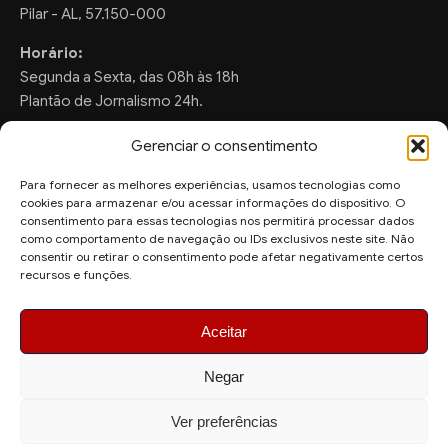
Pilar - AL, 57.150-000
Horário:
Segunda a Sexta, das 08h às 18h
Plantão de Jornalismo 24h.
Gerenciar o consentimento
Para fornecer as melhores experiências, usamos tecnologias como
FALE CONOSCO
cookies para armazenar e/ou acessar informações do dispositivo. O
consentimento para essas tecnologias nos permitirá processar dados
Sugestões de Pauta:
como comportamento de navegação ou IDs exclusivos neste site. Não
consentir ou retirar o consentimento pode afetar negativamente certos
ronaldo.valentim150@gmail.com
recursos e funções.
WhatsApp Redação:
(82) 99804-2007
Aceitar
Negar
Ver preferências
© 2026 AquiAgora - Todos os direitos reservados.