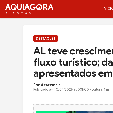
AQUIAG
RA
INÍCI
ALAGOAS
DESTAQUE1
AL teve crescime
fluxo turístico; 
apresentados em
Por Assessoria
Publicado em
10/04/2025 às 00h00
• Leitura: 1 min