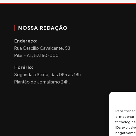
NOSSA REDAÇÃO
Endereço:
Rua Otacilio Cavalcante, 53
Pilar - AL, 57.150-000
Horário:
Segunda a Sexta, das 08h às 18h
Plantão de Jornalismo 24h.
Para fornec
armazenar e
tecnologia
IDs exclusiv
negativamen