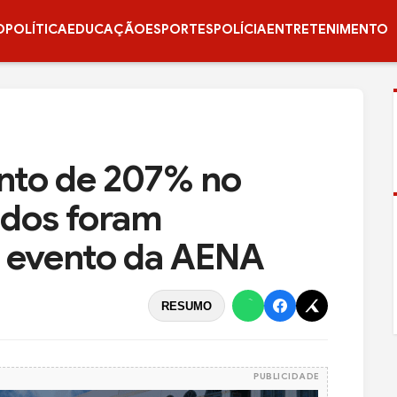
O
POLÍTICA
EDUCAÇÃO
ESPORTES
POLÍCIA
ENTRETENIMENTO
nto de 207% no
dados foram
 evento da AENA
RESUMO
PUBLICIDADE