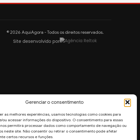
© 2026 AquiAgora - Todos os direitos reservados.
Site desenvolvido por
Gerenciar o consentimento
er as melhores experiências, usamos tecnologias como cookies para
/ou acessar informações do dispositivo. O consentimento para essas
s nos permitirá processar dados como comportamento de navegação ou
os neste site. Não consentir ou retirar o consentimento pode afetar
te certos recursos e funções.