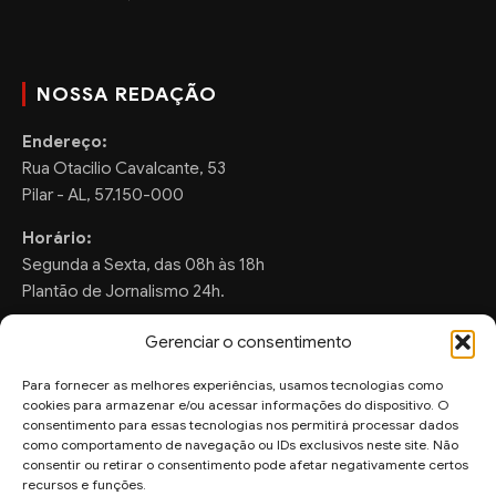
NOSSA REDAÇÃO
Endereço:
Rua Otacilio Cavalcante, 53
Pilar - AL, 57.150-000
Horário:
Segunda a Sexta, das 08h às 18h
Plantão de Jornalismo 24h.
Gerenciar o consentimento
Para fornecer as melhores experiências, usamos tecnologias como
FALE CONOSCO
cookies para armazenar e/ou acessar informações do dispositivo. O
consentimento para essas tecnologias nos permitirá processar dados
Sugestões de Pauta:
como comportamento de navegação ou IDs exclusivos neste site. Não
ronaldo.valentim150@gmail.com
consentir ou retirar o consentimento pode afetar negativamente certos
recursos e funções.