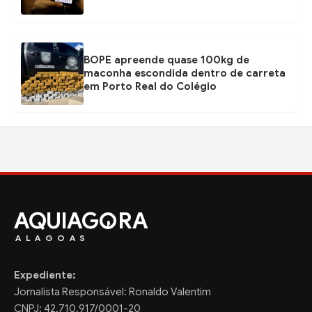
BOPE apreende quase 100kg de
maconha escondida dentro de carreta
em Porto Real do Colégio
AQUIAG
RA
ALAGOAS
Expediente:
Jornalista Responsável: Ronaldo Valentim
CNPJ: 42.710.917/0001-20