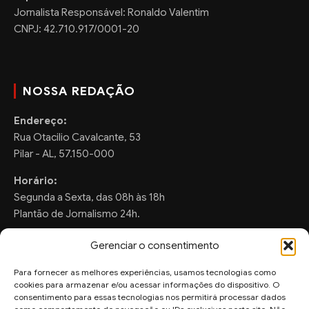
Jornalista Responsável: Ronaldo Valentim
CNPJ: 42.710.917/0001-20
NOSSA REDAÇÃO
Endereço:
Rua Otacilio Cavalcante, 53
Pilar - AL, 57.150-000
Horário:
Segunda a Sexta, das 08h às 18h
Plantão de Jornalismo 24h.
Gerenciar o consentimento
Para fornecer as melhores experiências, usamos tecnologias como
FALE CONOSCO
cookies para armazenar e/ou acessar informações do dispositivo. O
consentimento para essas tecnologias nos permitirá processar dados
Sugestões de Pauta: