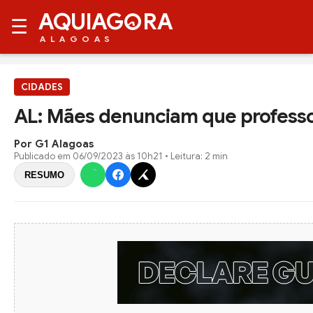
AQUIAG
RA
☰
ALAGOAS
CIDADES
AL: Mães denunciam que professor
Por G1 Alagoas
Publicado em
06/09/2023 às 10h21
• Leitura: 2 min
RESUMO