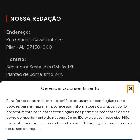
NOSSA REDAÇÃO
Endereço:
Rua Otacilio Cavalcante, 53
Pilar - AL, 57.150-000
Horário:
Segunda a Sexta, das 08h às 18h
Plantão de Jornalismo 24h.
Gerenciar o consentimento
Para fornecer as melhores experiências, usamos tecnologias como
FALE CONOSCO
cookies para armazenar e/ou acessar informações do dispositivo. O
consentimento para essas tecnologias nos permitirá processar dados
Sugestões de Pauta:
como comportamento de navegação ou IDs exclusivos neste site. Não
consentir ou retirar o consentimento pode afetar negativamente certos
ronaldo.valentim150@gmail.com
recursos e funções.
WhatsApp Redação: