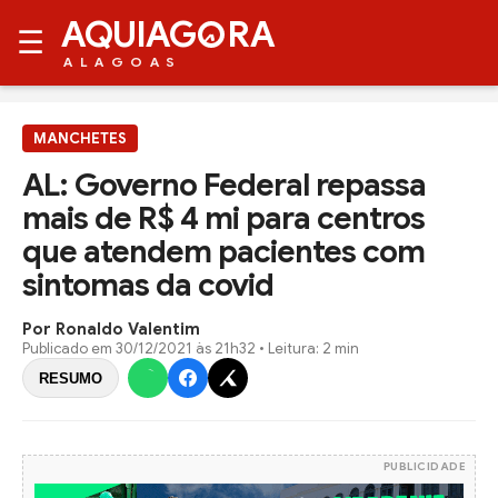
AQUIAG
RA
☰
ALAGOAS
MANCHETES
AL: Governo Federal repassa
mais de R$ 4 mi para centros
que atendem pacientes com
sintomas da covid
Por Ronaldo Valentim
Publicado em
30/12/2021 às 21h32
• Leitura: 2 min
RESUMO
PUBLICIDADE