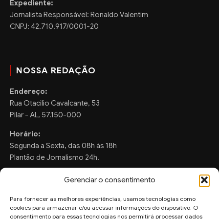
Expediente:
Jornalista Responsável: Ronaldo Valentim
CNPJ: 42.710.917/0001-20
NOSSA REDAÇÃO
Endereço:
Rua Otacilio Cavalcante, 53
Pilar - AL, 57.150-000
Horário:
Segunda a Sexta, das 08h às 18h
Plantão de Jornalismo 24h.
Gerenciar o consentimento
Para fornecer as melhores experiências, usamos tecnologias como
FALE CONOSCO
cookies para armazenar e/ou acessar informações do dispositivo. O
consentimento para essas tecnologias nos permitirá processar dados