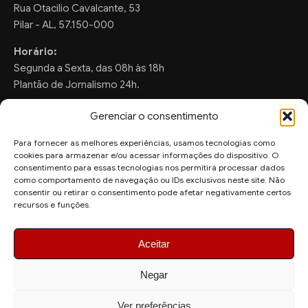
Rua Otacilio Cavalcante, 53
Pilar - AL, 57.150-000
Horário:
Segunda a Sexta, das 08h às 18h
Plantão de Jornalismo 24h.
Gerenciar o consentimento
Para fornecer as melhores experiências, usamos tecnologias como
FALE CONOSCO
cookies para armazenar e/ou acessar informações do dispositivo. O
consentimento para essas tecnologias nos permitirá processar dados
Sugestões de Pauta:
como comportamento de navegação ou IDs exclusivos neste site. Não
ronaldo.valentim150@gmail.com
consentir ou retirar o consentimento pode afetar negativamente certos
recursos e funções.
WhatsApp Redação:
(82) 99804-2007
Aceitar
Negar
Ver preferências
© 2026 AquiAgora - Todos os direitos reservados.