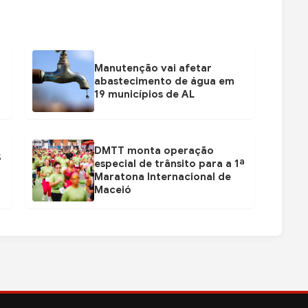
Manutenção vai afetar
abastecimento de água em
19 municípios de AL
DMTT monta operação
$
especial de trânsito para a 1ª
Maratona Internacional de
Maceió