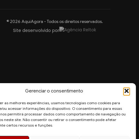
© 2026 AquiAgora - Todos os direitos reservados.
Site desenvolvido por
Gerenciar o consentimento
er as melhores experiências, usamos tecnologias como cookies para
/ou acessar informações do dispositivo. O consentimento para essas
s nos permitirá processar dados como comportamento de navegação ou
os neste site. Não consentir ou retirar o consentimento pode afetar
te certos recursos e funções.