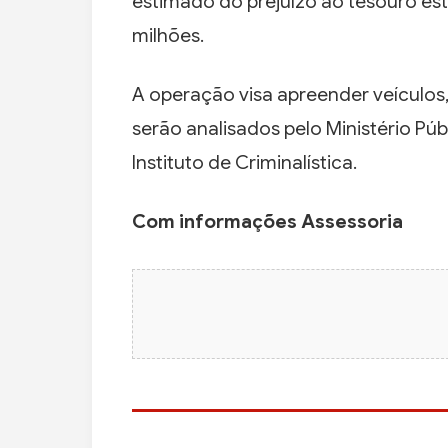
estimado do prejuízo ao tesouro est
milhões.
A operação visa apreender veículos
serão analisados pelo Ministério Públ
Instituto de Criminalística.
Com informações Assessoria