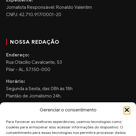
Jornalista Responsável: Ronaldo Valentim
CNPJ: 42.710.917/0001-20
NOSSA REDAÇÃO
Endereço:
Rua Otacilio Cavalcante, 53
Pilar - AL, 57.150-000
Horário:
Segunda a Sexta, das 08h às 18h
Plantão de Jornalismo 24h.
Gerenciar o consentimento
Para fornecer as melhores experiências, usamos tecnologias como
FALE CONOSCO
cookies para armazenar e/ou acessar informações do dispositivo. O
consentimento para essas tecnologias nos permitirá processar dados