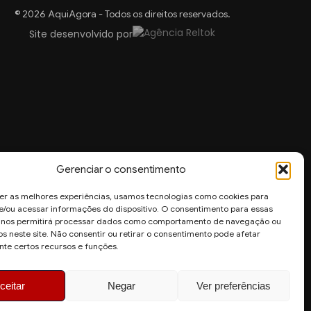
© 2026 AquiAgora - Todos os direitos reservados.
Site desenvolvido por
Gerenciar o consentimento
er as melhores experiências, usamos tecnologias como cookies para
/ou acessar informações do dispositivo. O consentimento para essas
s nos permitirá processar dados como comportamento de navegação ou
os neste site. Não consentir ou retirar o consentimento pode afetar
te certos recursos e funções.
ceitar
Negar
Ver preferências