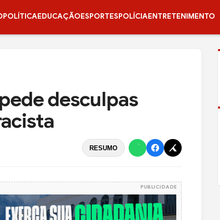
O
POLÍTICA
EDUCAÇÃO
ESPORTES
POLÍCIA
ENTRETENIMENTO
 pede desculpas
acista
RESUMO
PUBLICIDADE