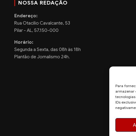
NOSSA REDAÇÃO
Endereço:
Rua Otacilio Cavalcante, 53
Pilar - AL, 57.150-000
Horário:
Segunda a Sexta, das 08h às 18h
Plantão de Jornalismo 24h.
Para fornec
armazenar e
tecnologia
IDs exclusiv
negativamen
A