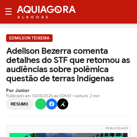
AQUIAG
RA
☰
ALAGOAS
EDMILSON TEIXEIRA
Adeilson Bezerra comenta
detalhes do STF que retomou as
audiências sobre polêmica
questão de terras indígenas
Por Junior
Publicado em
15/05/2025 às 00h33
• Leitura: 2 min
RESUMO
PUBLICIDADE