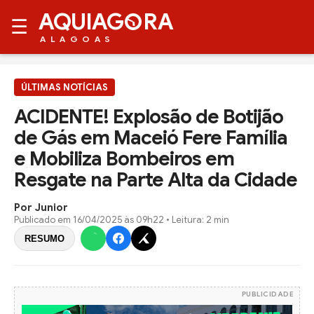
AQUIAG
RA
☰
ALAGOAS
ÚLTIMAS NOTÍCIAS
ACIDENTE! Explosão de Botijão
de Gás em Maceió Fere Família
e Mobiliza Bombeiros em
Resgate na Parte Alta da Cidade
Por Junior
Publicado em
16/04/2025 às 09h22
• Leitura: 2 min
RESUMO
PUBLICIDADE