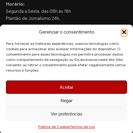
Horário:
Segunda a Sexta, das 08h às 18h
Plantão de Jornalismo 24h.
Gerenciar o consentimento
Para fornecer as melhores experiências, usamos tecnologias como
FALE CONOSCO
cookies para armazenar e/ou acessar informações do dispositivo. O
consentimento para essas tecnologias nos permitirá processar dados
Sugestões de Pauta:
como comportamento de navegação ou IDs exclusivos neste site. Não
ronaldo.valentim150@gmail.com
consentir ou retirar o consentimento pode afetar negativamente certos
recursos e funções.
WhatsApp Redação:
(82) 99804-2007
Aceitar
Negar
Ver preferências
© 2026 AquiAgora - Todos os direitos reservados.
Site desenvolvido por
Politica de Cookies
Termos de Uso