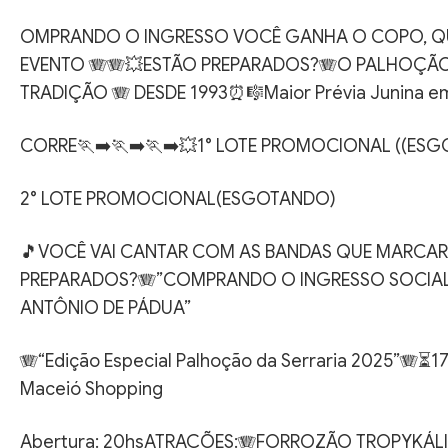
OMPRANDO O INGRESSO VOCÊ GANHA O COPO, QUE
EVENTO 🪗🪗💥ESTÃO PREPARADOS?🪗O PALHOÇÃO
TRADIÇÃO 🪗 DESDE 1993⏰🎼Maior Prévia Junina e
CORRE🏃‍➡️🏃‍➡️🏃‍➡️💥1° LOTE PROMOCIONAL ((ES
2° LOTE PROMOCIONAL(ESGOTANDO)
🎵VOCÊ VAI CANTAR COM AS BANDAS QUE MARCAR
PREPARADOS?🪗”COMPRANDO O INGRESSO SOCIAL
ANTÔNIO DE PÁDUA”
🪗“Edição Especial Palhoção da Serraria 2025”🪗⏳
Maceió Shopping
Abertura: 20hsATRAÇÕES:🪗FORROZÃO TROPYKÁL