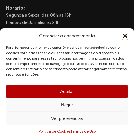
Horário:
Segunda a Sexta, das 08h às 18h
Plantão de Jornalismo 24h.
Gerenciar o consentimento
Para fornecer as melhores experiências, usamos tecnologias como
FALE CONOSCO
cookies para armazenar e/ou acessar informações do dispositivo. O
consentimento para essas tecnologias nos permitirá processar dados
Sugestões de Pauta:
como comportamento de navegação ou IDs exclusivos neste site. Não
consentir ou retirar o consentimento pode afetar negativamente certos
ronaldo.valentim150@gmail.com
recursos e funções.
WhatsApp Redação:
(82) 99804-2007
Aceitar
Negar
Ver preferências
© 2026 AquiAgora - Todos os direitos reservados.
Site desenvolvido por
Politica de Cookies
Termos de Uso