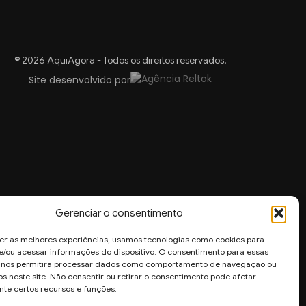
© 2026 AquiAgora - Todos os direitos reservados.
Site desenvolvido por
Gerenciar o consentimento
er as melhores experiências, usamos tecnologias como cookies para
/ou acessar informações do dispositivo. O consentimento para essas
s nos permitirá processar dados como comportamento de navegação ou
os neste site. Não consentir ou retirar o consentimento pode afetar
te certos recursos e funções.