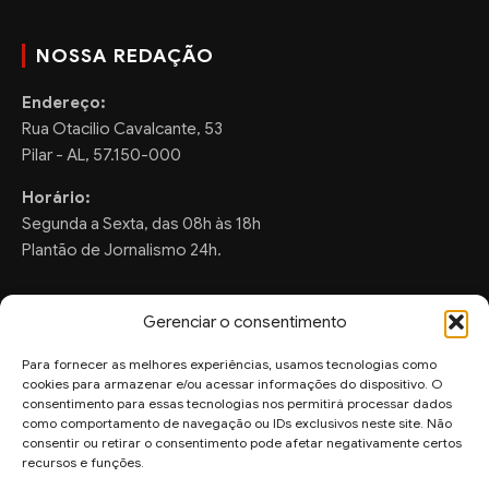
NOSSA REDAÇÃO
Endereço:
Rua Otacilio Cavalcante, 53
Pilar - AL, 57.150-000
Horário:
Segunda a Sexta, das 08h às 18h
Plantão de Jornalismo 24h.
Gerenciar o consentimento
FALE CONOSCO
Para fornecer as melhores experiências, usamos tecnologias como
cookies para armazenar e/ou acessar informações do dispositivo. O
Sugestões de Pauta:
consentimento para essas tecnologias nos permitirá processar dados
ronaldo.valentim150@gmail.com
como comportamento de navegação ou IDs exclusivos neste site. Não
consentir ou retirar o consentimento pode afetar negativamente certos
recursos e funções.
WhatsApp Redação: